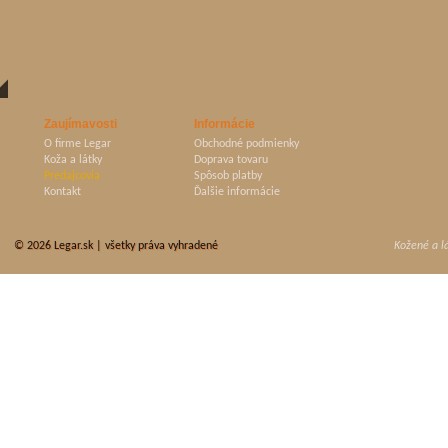
Zaujímavosti
Informácie
O firme Legar
Obchodné podmienky
Koža a látky
Doprava tovaru
Predajcovia
Spôsob platby
Kontakt
Ďalšie informácie
© 2026
Legar.sk
| všetky práva vyhradené
Kožené a l