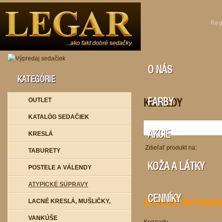
Reg
O NÁS
KATEGÓRIE
OUTLET
FARBY
KENNEDY
KATALÓG SEDAČIEK
KRESLÁ
AKCIE
Zdieľať produkt na:
TABURETY
KOŽA A LÁTKY
POSTELE A VÁLENDY
ATYPICKÉ SÚPRAVY
CENNÍKY
LACNÉ KRESLÁ, MUŠLIČKY,
DETAILNÉ INFORMÁC
VANKÚŠE