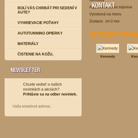
Kennedy
KONTAKT
Atypická sedacia súprava
BOLÍ VÁS CHRBÁT PRI SEDENÍ V
AUTE?
Vyrobená na mieru
Zostava: ot+3 mix
VYHRIEVACIE POŤAHY
AUTOTUNNING OPIERKY
INÉ VÝROBKY V ROVN
MATERIÁLY
ČISTENIE NA KOŽU,
Kennedy
Ken
NEWSLETTER
Chcete vedieť o našich
novinkách a akciách?
Prihláste sa na odber noviniek.