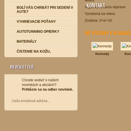
Miami
KONTAKT
Atypická sedacia súprava
BOLÍ VÁS CHRBÁT PRI SEDENÍ V
AUTE?
Vyrobená na mieru
Zostava: 3+vr+1h
VYHRIEVACIE POŤAHY
AUTOTUNNING OPIERKY
INÉ VÝROBKY V ROVNAKE
MATERIÁLY
ČISTENIE NA KOŽU,
Kennedy
Ken
NEWSLETTER
Chcete vedieť o našich
novinkách a akciách?
Prihláste sa na odber noviniek.