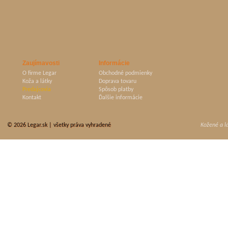
Zaujímavosti
Informácie
O firme Legar
Obchodné podmienky
Koža a látky
Doprava tovaru
Predajcovia
Spôsob platby
Kontakt
Ďalšie informácie
© 2026
Legar.sk
| všetky práva vyhradené
Kožené a l