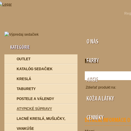
Reg
O NÁS
KATEGÓRIE
OUTLET
FARBY
MIAMI
KATALÓG SEDAČIEK
KRESLÁ
AKCIE
Zdieľať produkt na:
TABURETY
KOŽA A LÁTKY
POSTELE A VÁLENDY
ATYPICKÉ SÚPRAVY
CENNÍKY
LACNÉ KRESLÁ, MUŠLIČKY,
DETAILNÉ INFORMÁCIE 
VANKÚŠE