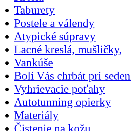
Taburety
Postele a válendy
Atypické súpravy
Lacné kreslá, mušličky,
Vankúše
Bolí Vás chrbát pri seden
Vyhrievacie poťahy
Autotunning opierky
Materiály
Čistenie na kožu,