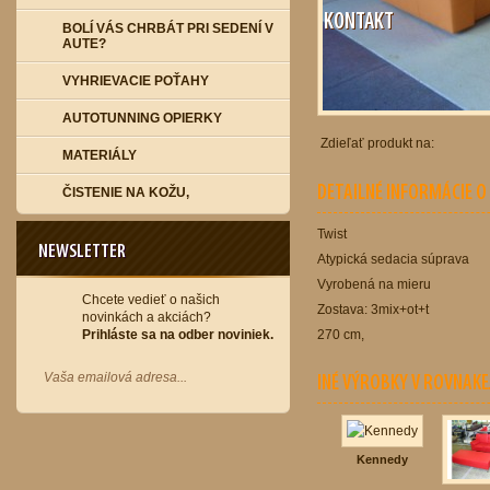
KONTAKT
BOLÍ VÁS CHRBÁT PRI SEDENÍ V
AUTE?
VYHRIEVACIE POŤAHY
AUTOTUNNING OPIERKY
Zdieľať produkt na:
MATERIÁLY
DETAILNÉ INFORMÁCIE 
ČISTENIE NA KOŽU,
Twist
NEWSLETTER
Atypická sedacia súprava
Vyrobená na mieru
Chcete vedieť o našich
Zostava: 3mix+ot+t
novinkách a akciách?
Prihláste sa na odber noviniek.
270 cm,
INÉ VÝROBKY V ROVNAKE
Kennedy