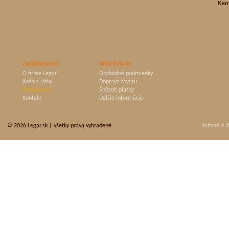
Ken
Zaujímavosti
Informácie
O firme Legar
Obchodné podmienky
Koža a látky
Doprava tovaru
Predajcovia
Spôsob platby
Kontakt
Ďalšie informácie
© 2026
Legar.sk
| všetky práva vyhradené
Kožené a l