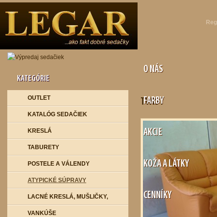
Reg
O NÁS
KATEGÓRIE
OUTLET
FARBY
TWIST
KATALÓG SEDAČIEK
KRESLÁ
AKCIE
TABURETY
KOŽA A LÁTKY
POSTELE A VÁLENDY
ATYPICKÉ SÚPRAVY
CENNÍKY
LACNÉ KRESLÁ, MUŠLIČKY,
VANKÚŠE