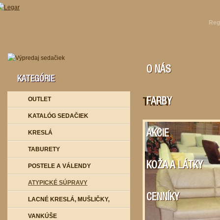
Reg
O NÁS
KATEGÓRIE
OUTLET
FARBY
TWIST
KATALÓG SEDAČIEK
KRESLÁ
AKCIE
TABURETY
KOŽA A LÁTKY
POSTELE A VÁLENDY
ATYPICKÉ SÚPRAVY
CENNÍKY
LACNÉ KRESLÁ, MUŠLIČKY,
VANKÚŠE