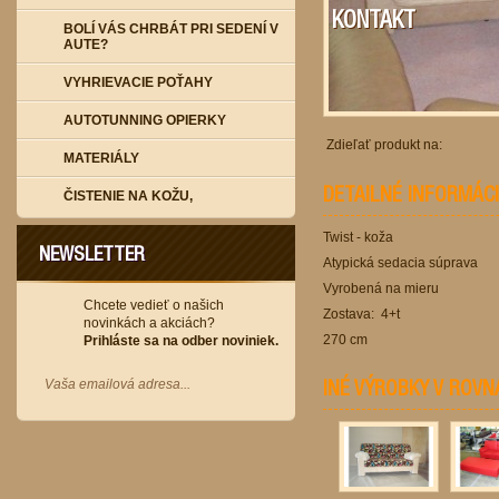
KONTAKT
BOLÍ VÁS CHRBÁT PRI SEDENÍ V
AUTE?
VYHRIEVACIE POŤAHY
AUTOTUNNING OPIERKY
Zdieľať produkt na:
MATERIÁLY
DETAILNÉ INFORMÁC
ČISTENIE NA KOŽU,
Twist - koža
NEWSLETTER
Atypická sedacia súprava
Vyrobená na mieru
Chcete vedieť o našich
Zostava: 4+t
novinkách a akciách?
270 cm
Prihláste sa na odber noviniek.
INÉ VÝROBKY V ROVN