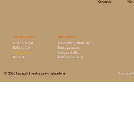
Kennedy
Ken
Zaujímavosti
Informácie
O firme Legar
Obchodné podmienky
Koža a látky
Doprava tovaru
Predajcovia
Spôsob platby
Kontakt
Ďalšie informácie
© 2026
Legar.sk
| všetky práva vyhradené
Kožené a l