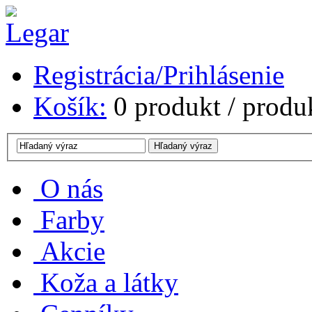
Registrácia/Prihlásenie
Košík:
0
produkt /
produ
O nás
Farby
Akcie
Koža a látky