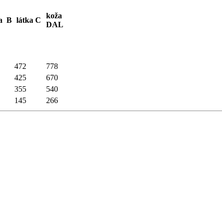
koža
a B
látka C
DAL
472
778
425
670
355
540
145
266