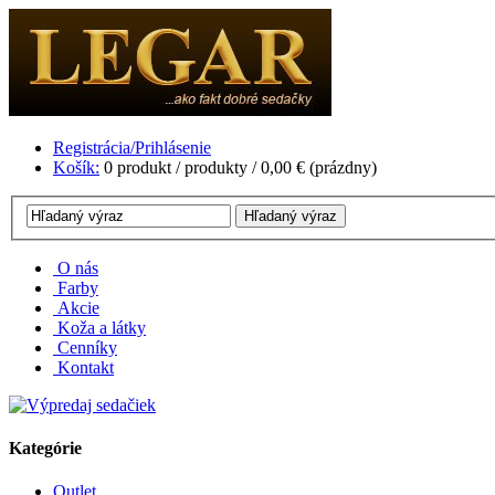
Registrácia/Prihlásenie
Košík:
0
produkt /
produkty /
0,00 €
(prázdny)
O nás
Farby
Akcie
Koža a látky
Cenníky
Kontakt
Kategórie
Outlet