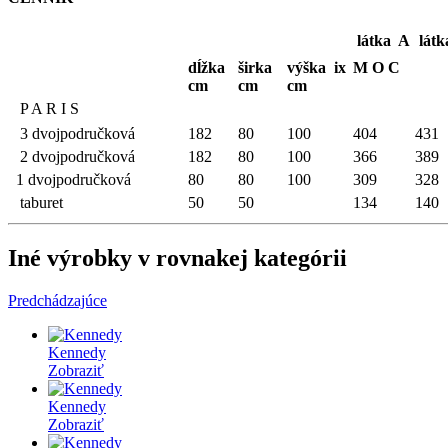
látka A
látk
dĺžka
širka
výška
ix
M O C
cm
cm
cm
P A R I S
3 dvojpodručková
182
80
100
404
431
2 dvojpodručková
182
80
100
366
389
1 dvojpodručková
80
80
100
309
328
taburet
50
50
134
140
Iné výrobky v rovnakej kategórii
Predchádzajúce
Kennedy
Zobraziť
Kennedy
Zobraziť