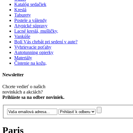
Katalóg sedačiek
Kreslá
Taburety
Postele a válendy
Atypické súpravy
Lacné kreslá, mušličky,
Vankúše
Bolí Vás chrbát pri sedení v aute?
Vyhrievacie poťahy
Autotunning opierky
Materiály
Čistenie na kožu,
Newsletter
Chcete vedieť o našich
novinkách a akciách?
Prihláste sa na odber noviniek.
Paris