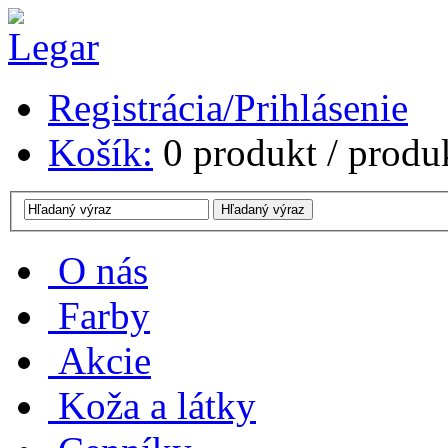
Registrácia/Prihlásenie
Košík:
0
produkt /
produ
O nás
Farby
Akcie
Koža a látky