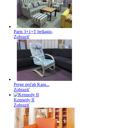
Paris 3+1+T bellagio,
Zobraziť
Perge poťah Kara...
Zobraziť
Kennedy II
Zobraziť