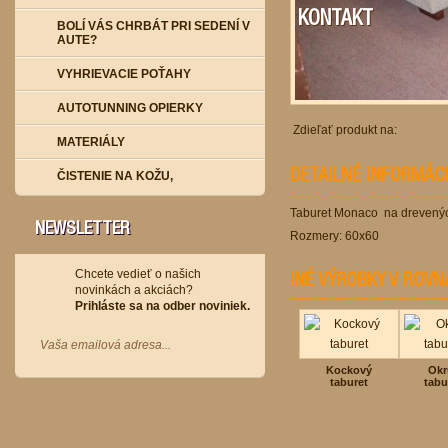
KONTAKT
BOLÍ VÁS CHRBÁT PRI SEDENÍ V
AUTE?
VYHRIEVACIE POŤAHY
AUTOTUNNING OPIERKY
Zdieľať produkt na:
MATERIÁLY
DETAILNÉ INFORMÁC
ČISTENIE NA KOŽU,
Taburet Monaco na drevený
NEWSLETTER
Rozmery: 60x60
Chcete vedieť o našich
INÉ VÝROBKY V ROVN
novinkách a akciách?
Prihláste sa na odber noviniek.
Kockový
Okr
taburet
tabu