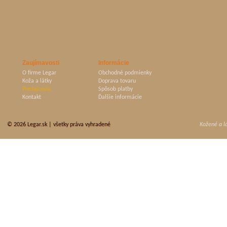
Zaujímavosti
Informácie
O firme Legar
Obchodné podmienky
Koža a látky
Doprava tovaru
Predajcovia
Spôsob platby
Kontakt
Ďalšie informácie
© 2026
Legar.sk
| všetky práva vyhradené
Kožené a l