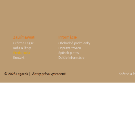
Zaujímavosti
Informácie
O firme Legar
Obchodné podmienky
Koža a látky
Doprava tovaru
Predajcovia
Spôsob platby
Kontakt
Ďalšie informácie
© 2026
Legar.sk
| všetky práva vyhradené
Kožené a l