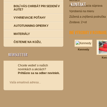
Monaco
KONTAKT
Atypická sedacia súprava
BOLÍ VÁS CHRBÁT PRI SEDENÍ V
AUTE?
Vyrobená na mieru
Zúžená a zvýšená područka
VYHRIEVACIE POŤAHY
Zostava: 2+ot
AUTOTUNNING OPIERKY
INÉ VÝROBKY V ROVNAKE
MATERIÁLY
ČISTENIE NA KOŽU,
Kennedy
NEWSLETTER
Ken
Chcete vedieť o našich
novinkách a akciách?
Prihláste sa na odber noviniek.