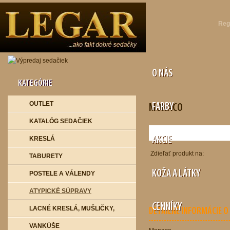
Reg
O NÁS
KATEGÓRIE
OUTLET
FARBY
MONACO
KATALÓG SEDAČIEK
KRESLÁ
AKCIE
Zdieľať produkt na:
TABURETY
KOŽA A LÁTKY
POSTELE A VÁLENDY
ATYPICKÉ SÚPRAVY
CENNÍKY
LACNÉ KRESLÁ, MUŠLIČKY,
DETAILNÉ INFORMÁCIE 
VANKÚŠE