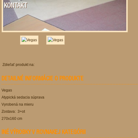
KONTAKT
Zdieľať produkt na:
DETAILNÉ INFORMÁCIE O PRODUKTE
Vegas
Atypická sedacia súprava
Vyrobená na mieru
Zostava: 3+ot
270x160 cm
INÉ VÝROBKY V ROVNAKEJ KATEGÓRII