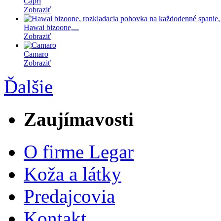
Capri
Zobraziť
Hawai bizoone,...
Zobraziť
Camaro
Zobraziť
Ďalšie
Zaujímavosti
O firme Legar
Koža a látky
Predajcovia
Kontakt