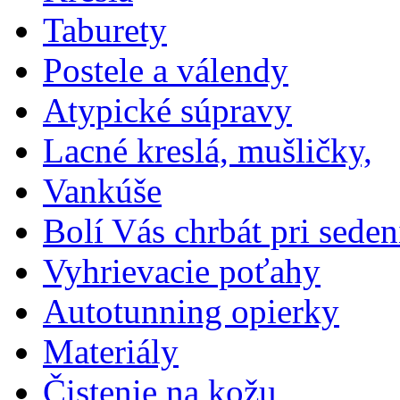
Taburety
Postele a válendy
Atypické súpravy
Lacné kreslá, mušličky,
Vankúše
Bolí Vás chrbát pri seden
Vyhrievacie poťahy
Autotunning opierky
Materiály
Čistenie na kožu,